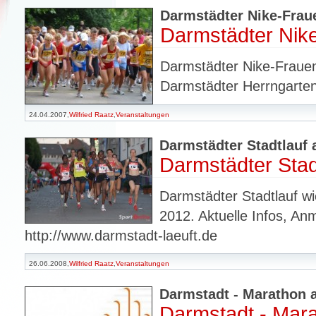
Darmstädter Nike-Frau
Darmstädter Nik
Darmstädter Nike-Frauen
Darmstädter Herrngart
24.04.2007,
Wilfried Raatz
,
Veranstaltungen
Darmstädter Stadtlauf 
Darmstädter Stad
Darmstädter Stadtlauf w
2012. Aktuelle Infos, An
http://www.darmstadt-laeuft.de
26.06.2008,
Wilfried Raatz
,
Veranstaltungen
Darmstadt - Marathon 
Darmstadt - Mar