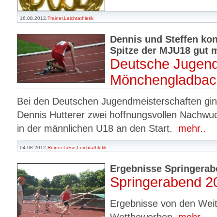
16.08.2012,
Trainer
,
Leichtathletik
Dennis und Steffen ko
Spitze der MJU18 gut m
Deutsche Jugend
Mönchengladbac
Bei den Deutschen Jugendmeisterschaften gin
Dennis Hutterer zwei hoffnungsvollen Nachwu
in der männlichen U18 an den Start.
mehr..
04.08.2012,
Reiner Liese
,
Leichtathletik
Ergebnisse Springerabe
Springerabend 2
Ergebnisse von den Wei
Wettbewerben
mehr..