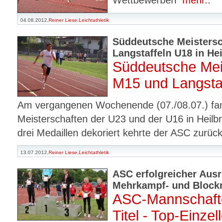
04.08.2012,
Reiner Liese
,
Leichtathletik
Süddeutsche Meistersc
Langstaffeln U18 in He
Süddeutsche Mei
M15 und Langsta
Am vergangenen Wochenende (07./08.07.) fa
Meisterschaften der U23 und der U16 in Heilbro
drei Medaillen dekoriert kehrte der ASC zurü
13.07.2012,
Reiner Liese
,
Leichtathletik
ASC erfolgreicher Ausr
Mehrkampf- und Block
ASC-Mannschafte
Titel - Top-Einze