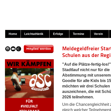
Home
Leichtathletik
Erfolge
Termine
Verein
Meldegeldfreier Star
Schulen aus der Reg
"Auf die Plätze-fertig-los
Stadtlauf nicht nur für d
Abstimmung mit unserem 
Goodie für alle Kids bis 
möchten wir drei Schulen
auszeichnen, die mit Sch
2026 teilnehmen.
Um die Chancengleichheit z
gleich welcher Teilnehmerst