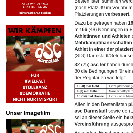
Bestenlisten summiert werde
(nach Platz 39 im Vorjahr m
Platzierungen
verbessert
.
Dazu beigetragen haben
18
mit
66
(48) Nennungen
in E
Athletinnen und Athleten
s
Mehrkampfmannschaften
Athlet
in
einer der platzier
(StG) Darmstadt/Gelnhause
32
(25)
asc-ler
haben durch 
30 die Bedingungen für ein
der Regularien wie folgt:
10
(
8) mal Gold
Einzelplatzierun
6
(
3) mal Silber
Mannschaftsplat
16 (14) mal Bronze
Einzel- oder Man
Allen in den Bestenlisten
pl
asc Darmstadt
sowie den „
Unser Imagefilm
sei an dieser Stelle ein
her
Vereinsführung
ausgespro
Besondere Erwähnung sollen 