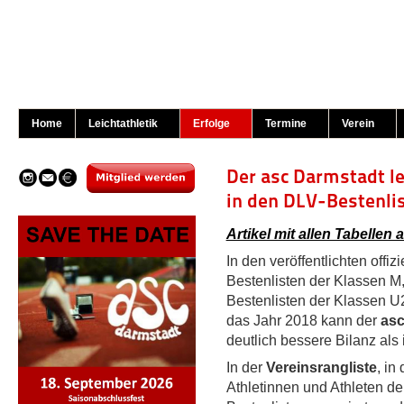
Home
Leichtathletik
Erfolge
Termine
Verein
Der asc Darmstadt le
in den DLV-Bestenlis
Artikel mit allen Tabellen 
In den veröffentlichten offiz
Bestenlisten der Klassen M,
Bestenlisten der Klassen U2
das Jahr 2018 kann der
asc
deutlich bessere Bilanz als
In der
Vereinsrangliste
, in
Athletinnen und Athleten d