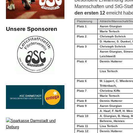
Mannschaften und StG-Staff
den ersten 12
erreicht hab
Platzierung
Athlet/in/Mannschaft/Sta
Platz 1
Aaron Giurgian
Unsere Sponsoren
Marie Tertsch
Platz 2
Christoph Schrick
D. Hutterer, S. Dunkel,
Platz 3
Christoph Schrick
Aaron Giurgian, Simeo
Leichtweiß
Platz 4
Dennis Hutterer
Lisa Tertsch
Platz 6
M. Lippert, C. Wiedenro
Trittenbach,
Platz 7
Christina Kiffe
Marie Tertsch
Platz 8
Dennis Hutterer
Platz 9
Aaron Giurgian
A. Haaf, F. Neff, H. Wes
Platz 10
A. Giurgian, B. Haug, 
Behrens, Hennes
Platz 11
Lisa Tertsch
Platz 12
Dennis Hutterer