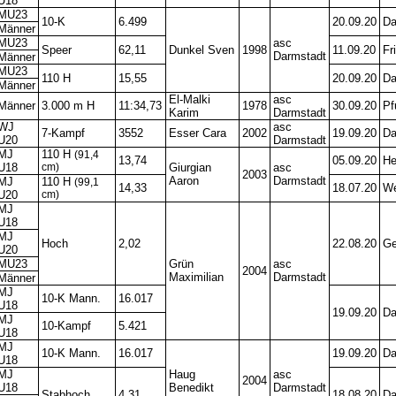
U18
MU23
10-K
6.499
20.09.20
Da
Männer
MU23
asc
Speer
62,11
Dunkel Sven
1998
11.09.20
Fr
Darmstadt
Männer
MU23
110 H
15,55
20.09.20
Da
Männer
El-Malki
asc
Männer
3.000 m H
11:34,73
1978
30.09.20
Pf
Karim
Darmstadt
WJ
asc
7-Kampf
3552
Esser Cara
2002
19.09.20
Da
U20
Darmstadt
MJ
110 H
(91,4
13,74
05.09.20
He
U18
cm)
Giurgian
asc
2003
Aaron
Darmstadt
MJ
110 H
(99,1
14,33
18.07.20
We
U20
cm)
MJ
U18
MJ
Hoch
2,02
22.08.20
Ge
U20
MU23
Grün
asc
2004
Maximilian
Darmstadt
Männer
MJ
10-K Mann.
16.017
U18
19.09.20
Da
MJ
10-Kampf
5.421
U18
MJ
10-K Mann.
16.017
19.09.20
Da
U18
MJ
Haug
asc
2004
U18
Benedikt
Darmstadt
Stabhoch
4,31
18.08.20
Da