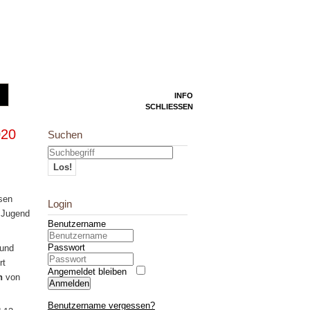
INFO
SCHLIESSEN
020
Suchen
Los!
ssen
Login
 Jugend
Benutzername
Passwort
 und
rt
Angemeldet bleiben
n
von
Anmelden
Benutzername vergessen?