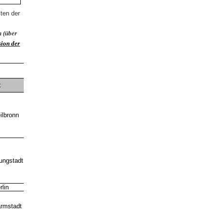
sten der
n (über
ion der
B-
t
Nadel
ilbronn
ungstadt
rlin
Gold
Bronze
rmstadt