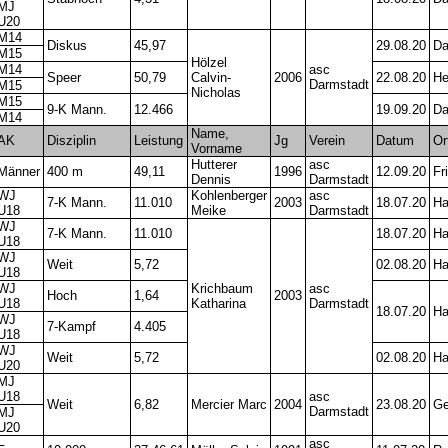
MJ
U20
M14
Diskus
45,97
29.08.20
Da
M15
Hölzel
M14
asc
Speer
50,79
Calvin-
2006
22.08.20
He
Darmstadt
M15
Nicholas
M15
9-K Mann.
12.466
19.09.20
Da
M14
Name,
AK
Disziplin
Leistung
Jg
Verein
Datum
Or
Vorname
Hutterer
asc
Männer
400 m
49,11
1996
12.09.20
Fr
Dennis
Darmstadt
WJ
Kohlenberger
asc
7-K Mann.
11.010
2003
18.07.20
Ha
U18
Meike
Darmstadt
WJ
7-K Mann.
11.010
18.07.20
Ha
U18
WJ
Weit
5,72
02.08.20
Ha
U18
WJ
Krichbaum
asc
Hoch
1,64
2003
U18
Katharina
Darmstadt
18.07.20
Ha
WJ
7-Kampf
4.405
U18
WJ
Weit
5,72
02.08.20
Ha
U20
MJ
U18
asc
Weit
6,82
Mercier Marc
2004
23.08.20
Ge
Darmstadt
MJ
U20
asc