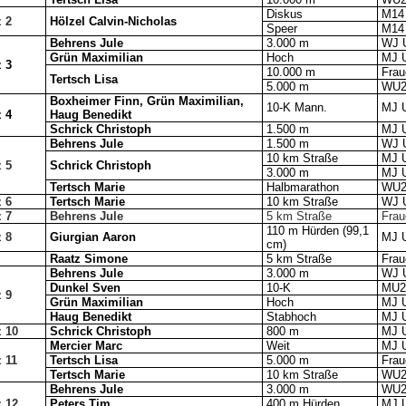
Diskus
M14
z 2
Hölzel Calvin-Nicholas
Speer
M14
Behrens Jule
3.000 m
WJ 
Grün Maximilian
Hoch
MJ 
z 3
10.000 m
Fra
Tertsch Lisa
5.000 m
WU2
Boxheimer Finn, Grün Maximilian,
10-K Mann.
MJ 
z 4
Haug Benedikt
Schrick Christoph
1.500 m
MJ 
Behrens Jule
1.500 m
WJ 
10 km Straße
MJ 
z 5
Schrick Christoph
3.000 m
MJ 
Tertsch Marie
Halbmarathon
WU2
z 6
Tertsch Marie
10 km Straße
WJ 
z 7
Behrens Jule
5 km Straße
Fra
110 m Hürden (99,1
z 8
Giurgian Aaron
MJ 
cm)
Raatz Simone
5 km Straße
Fra
Behrens Jule
3.000 m
WJ 
Dunkel Sven
10-K
MU2
z 9
Grün Maximilian
Hoch
MJ 
Haug Benedikt
Stabhoch
MJ 
z 10
Schrick Christoph
800 m
MJ 
Mercier Marc
Weit
MJ 
z 11
Tertsch Lisa
5.000 m
Fra
Tertsch Marie
10 km Straße
WU2
Behrens Jule
3.000 m
WU2
z 12
Peters Tim
400 m Hürden
MJ 