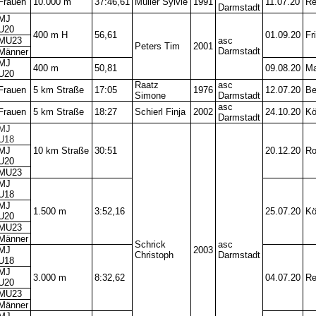
Frauen
10.000 m
37:46,61
Müller Sylvie
1991
11.07.20
Re
Darmstadt
MJ
U20
400 m H
56,61
01.09.20
Fr
MU23
asc
Peters Tim
2001
Darmstadt
Männer
MJ
400 m
50,81
09.08.20
Ma
U20
Raatz
asc
Frauen
5 km Straße
17:05
1976
12.07.20
Be
Simone
Darmstadt
asc
Frauen
5 km Straße
18:27
Schierl Finja
2002
24.10.20
Kö
Darmstadt
MJ
U18
MJ
10 km Straße
30:51
20.12.20
Ro
U20
MU23
MJ
U18
MJ
1.500 m
3:52,16
25.07.20
Kö
U20
MU23
Männer
Schrick
asc
MJ
2003
Christoph
Darmstadt
U18
MJ
3.000 m
8:32,62
04.07.20
Re
U20
MU23
Männer