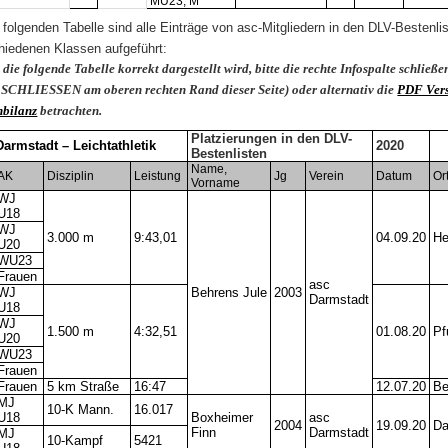
MU23, M
r folgenden Tabelle sind alle Einträge von asc-Mitgliedern in den DLV-Bestenli
hiedenen Klassen aufgeführt:
die folgende Tabelle korrekt dargestellt wird, bitte die rechte Infospalte schließe
SCHLIESSEN am oberen rechten Rand dieser Seite) oder alternativ die
PDF Vers
nbilanz
betrachten.
Platzierungen in den DLV-
armstadt – Leichtathletik
2020
Bestenlisten
Name,
AK
Disziplin
Leistung
Jg
Verein
Datum
Or
Vorname
WJ
U18
WJ
3.000 m
9:43,01
04.09.20
He
U20
WU23
Frauen
asc
WJ
Behrens Jule
2003
Darmstadt
U18
WJ
1.500 m
4:32,51
01.08.20
Pf
U20
WU23
Frauen
Frauen
5 km Straße
16:47
12.07.20
Be
MJ
10-K Mann.
16.017
U18
Boxheimer
asc
2004
19.09.20
Da
Finn
Darmstadt
MJ
10-Kampf
5421