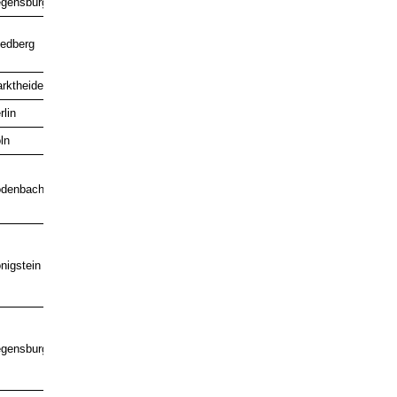
gensburg
Gold
Gold
iedberg
rktheidenfeld
rlin
Gold
ln
Gold
Gold
denbach
nigstein
gensburg