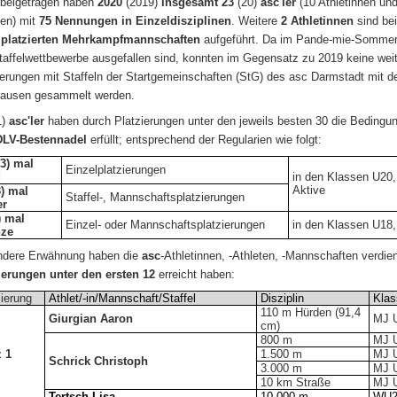
beigetragen haben
2020
(2019)
insgesamt 23
(20)
asc'ler
(10 Athletinnen un
ten) mit
75 Nennungen in Einzeldisziplinen
. Weitere
2 Athletinnen
sind be
 platzierten Mehrkampfmannschaften
aufgeführt. Da im Pande-mie-Somme
Staffelwettbewerbe ausgefallen sind, konnten im Gegensatz zu 2019 keine wei
ierungen mit Staffeln der Startgemeinschaften (StG) des asc Darmstadt mit 
ausen gesammelt werden.
1)
asc'ler
haben durch Platzierungen unter den jeweils besten 30 die Bedingun
DLV-Bestennadel
erfüllt; entsprechend der Regularien wie folgt:
13) mal
Einzelplatzierungen
d
in den Klassen U20,
Aktive
) mal
Staffel-, Mannschaftsplatzierungen
er
) mal
Einzel- oder Mannschaftsplatzierungen
in den Klassen U18
nze
dere Erwähnung haben die
asc
-Athletinnen, -Athleten, -Mannschaften verdien
ierungen unter den ersten 12
erreicht haben:
zierung
Athlet/-in/Mannschaft/Staffel
Disziplin
Kla
110 m Hürden (91,4
Giurgian Aaron
MJ 
cm)
800 m
MJ 
z 1
1.500 m
MJ 
Schrick Christoph
3.000 m
MJ 
10 km Straße
MJ 
Tertsch Lisa
10.000 m
WU2