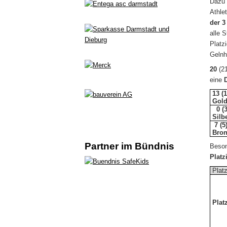
Dazu 
Athle
der 3
alle 
Platz
Gelnh
20
(2
eine
13 (
Gol
0 (3
Silb
7 (5
Bro
Partner im Bündnis
Beson
Platz
Plat
Plat