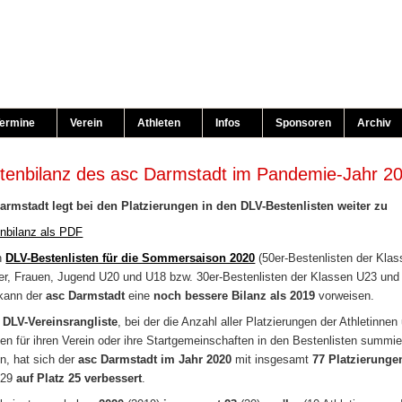
ermine
Verein
Athleten
Infos
Sponsoren
Archiv
tenbilanz des asc Darmstadt im Pandemie-Jahr 2
armstadt legt bei den Platzierungen in den DLV-Bestenlisten weiter zu
nbilanz als PDF
n
DLV-Bestenlisten für die Sommersaison 2020
(50er-Bestenlisten der Kla
r, Frauen, Jugend U20 und U18 bzw. 30er-Bestenlisten der Klassen U23 und
kann der
asc Darmstadt
eine
noch bessere Bilanz als 2019
vorweisen.
r
DLV-Vereinsrangliste
, bei der die Anzahl aller Platzierungen der Athletinnen
ten für ihren Verein oder ihre Startgemeinschaften in den Bestenlisten summie
n, hat sich der
asc Darmstadt im Jahr 2020
mit insgesamt
77 Platzierunge
 29
auf Platz 25 verbessert
.