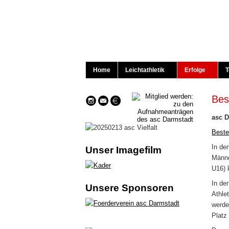
Home
Leichtathletik
Erfolge
T
Bes
asc D
Beste
In de
Unser Imagefilm
Männe
U16) 
In de
Unsere Sponsoren
Athle
werde
Platz