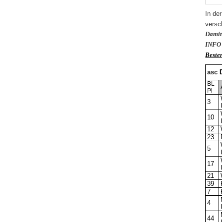
In de
versc
Damit 
INFO 
Beste
asc
D
BL-
Pl
3
10
12
23
5
17
21
39
7
4
44