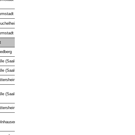
Gold
Bronze
rmstadt
uchelheim
rmstadt
B-
t
Nadel
iedberg
lle (Saale)
Bronze
lle (Saale)
Bronze
ttersheim
lle (Saale)
ttersheim
lnhausen
Gold