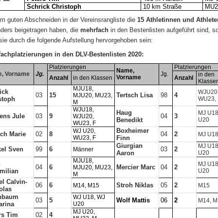
Schrick Christoph
10 km Straße
MU2
m guten Abschneiden in der Vereinsrangliste die
15 Athletinnen und Athlet
ders beigetragen haben, die
mehrfach
in den Bestenlisten aufgeführt sind, so
sie durch die folgende Aufstellung hervorgehoben sein:
achplatzierungen in den DLV-Bestenlisten 2020:
Platzierungen
Platzierungen
Name,
, Vorname
Jg.
Jg.
in den
Vorname
Anzahl
in den Klassen
Anzahl
Klasse
MJU18,
ick
WJU20
03
15
Tertsch Lisa
98
4
MJU20, MU23,
stoph
WU23, 
M
WJU18,
Haug
MJ U18
ens Jule
03
9
04
3
WJU20,
Benedikt
U20
WU23, F
Boxheimer
WJ U20,
sch Marie
02
8
04
2
MJ U1
WU23, F
Finn
Giurgian
MJ U18
el Sven
99
6
03
2
Männer
Aaron
U20
MJU18,
n
MJ U18
04
6
Mercier Marc
04
2
MJU20, MU23,
milian
U20
M
el Calvin-
06
6
Stroh Niklas
05
2
M14, M15
M15
olas
chbaum
WJ U18, WJ
03
5
Wolf Mattis
06
2
M14, M
arina
U20
MJ U20,
rs Tim
02
4