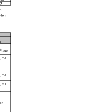
3
en
llen
n
,
Frauen
, MJ
8
, MJ
, MJ
15