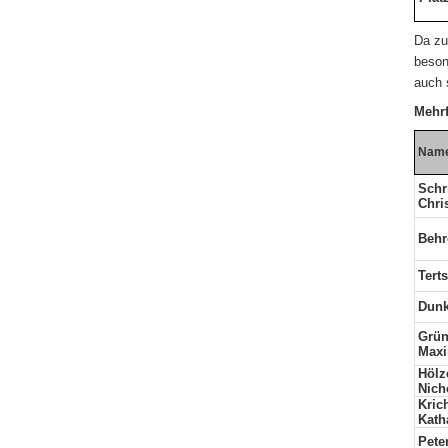
Da zu
beson
auch 
Mehrf
Name
Schr
Chri
Behr
Tert
Dunk
Grü
Maxi
Hölz
Nich
Kri
Kath
Pete