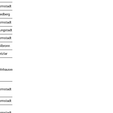
Gold
rmstadt
iedberg
rmstadt
ungstadt
rmstadt
ilbronn
tzlar
Gold
Gold
lnhausen
rmstadt
rmstadt
rmstadt