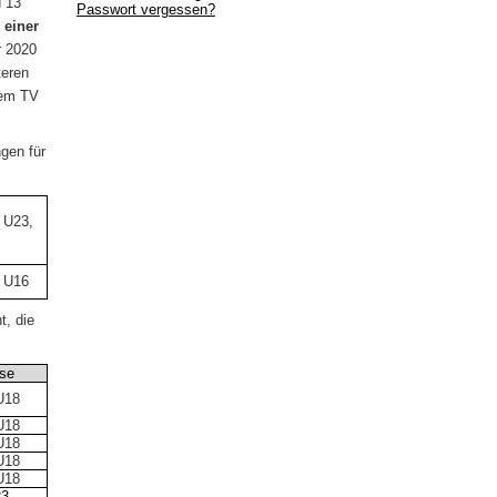
d 13
Passwort vergessen?
i
einer
r 2020
teren
dem TV
gen für
 U23,
, U16
t, die
sse
U18
U18
U18
U18
U18
3