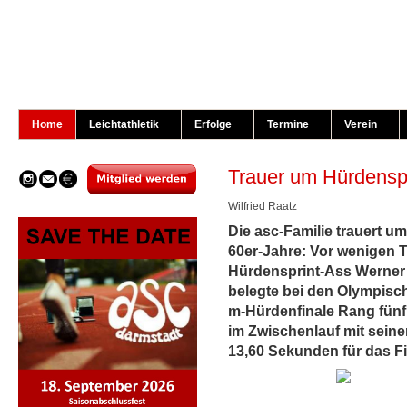
Home
Leichtathletik
Erfolge
Termine
Verein
Trauer um Hürdenspr
Wilfried Raatz
Die asc-Familie trauert um
60er-Jahre: Vor wenigen T
Hürdensprint-Ass Werner T
belegte bei den Olympisch
m-Hürdenfinale Rang fünf
im Zwischenlauf mit seine
13,60 Sekunden für das Fin