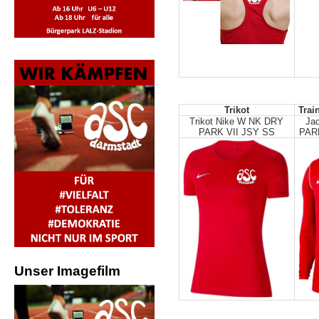
Trikot
Trai
Trikot Nike W NK DRY
Ja
PARK VII JSY SS
PAR
Unser Imagefilm