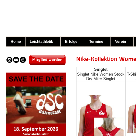
Home
Leichtathletik
Erfolge
Termine
Verein
Nike-Kollektion Wom
Singlet
Singlet Nike Women Stock
T-Sh
Dry Miler Singlet