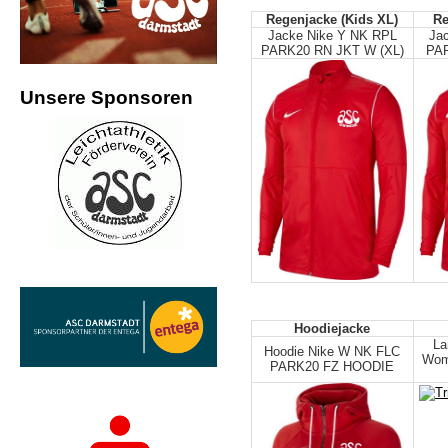
Regenjacke (Kids XL)
Re
Jacke Nike Y NK RPL
Ja
PARK20 RN JKT W (XL)
PAR
Unsere Sponsoren
Hoodiejacke
La
Hoodie Nike W NK FLC
Wom
PARK20 FZ HOODIE