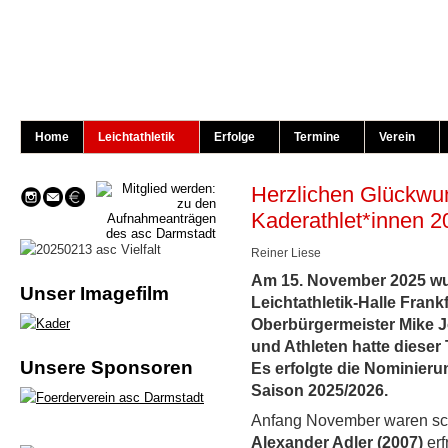
Home
Leichtathletik
Erfolge
Termine
Verein
Herzlichen Glückwu
Kaderathlet*innen 2
Reiner Liese
Am 15. November 2025 wurd
Unser Imagefilm
Leichtathletik-Halle Fran
Oberbürgermeister Mike Jo
und Athleten hatte diese
Unsere Sponsoren
Es erfolgte die Nominieru
Saison 2025/2026.
Anfang November waren sc
Alexander Adler (2007)
erf