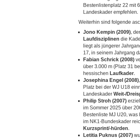
Bestenlistenplatz 22 mit 
Landeskader empfehlen.
Weiterhin sind folgende asc
Jono Kempin (2009)
, de
Laufdisziplinen
die Kade
liegt als jüngerer Jahrga
17, in seinem Jahrgang da
Fabian Schrick (2008)
ve
über 3.000 m (Platz 31 be
hessischen
Laufkader
.
Josephina Engel (2008)
Platz bei der WJ U18 ein
Landeskader
Weit-/Drei
Philip Stroh (2007)
erzie
im Sommer 2025 über 200 
Bestenliste MJ U20, was l
im NK1-Bundeskader reich
Kurzsprint/-hürden
.
Letitia Puknus (2007)
wu