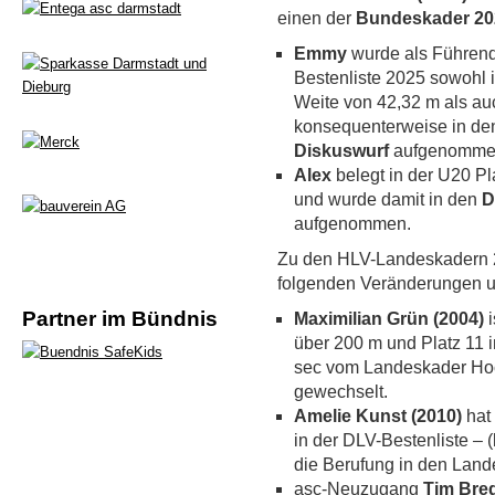
einen der
Bundeskader 20
Emmy
wurde als Führend
Bestenliste 2025 sowohl 
Weite von 42,32 m als au
konsequenterweise in d
Diskuswurf
aufgenomme
Alex
belegt in der U20 P
und wurde damit in den
D
aufgenommen.
Zu den HLV-Landeskadern 20
folgenden Veränderungen 
Partner im Bündnis
Maximilian Grün (2004)
i
über 200 m und Platz 11 
sec vom Landeskader Hoc
gewechselt.
Amelie Kunst (2010)
hat 
in der DLV-Bestenliste –
die Berufung in den Lan
asc-Neuzugang
Tim Bred