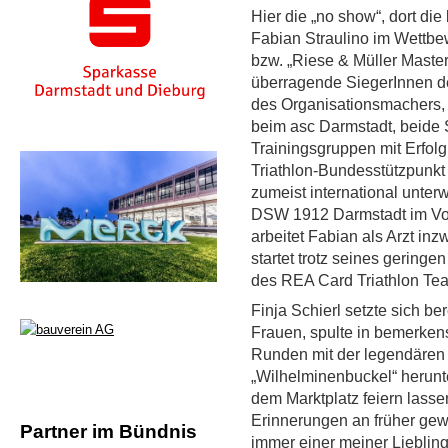
Hier die „no show“, dort di
Fabian Straulino im Wettb
bzw. „Riese & Müller Master
überragende SiegerInnen d
des Organisationsmachers, d
beim asc Darmstadt, beide S
Trainingsgruppen mit Erfol
Triathlon-Bundesstützpunkt 
zumeist international unter
DSW 1912 Darmstadt im Vorj
arbeitet Fabian als Arzt in
startet trotz seines gering
des REA Card Triathlon Tea
Finja Schierl setzte sich ber
Frauen, spulte in bemerken
Runden mit der legendären
„Wilhelminenbuckel“ herunte
dem Marktplatz feiern lassen
Erinnerungen an früher gew
Partner im Bündnis
immer einer meiner Liebling