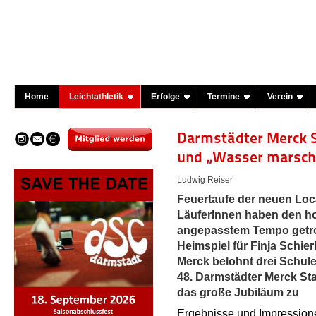
Home
Leichtathletik
Erfolge
Termine
Verein
Darmstädter Merck S
und „Wasser marsch“
Ludwig Reiser
Feuertaufe der neuen Loc
LäuferInnen haben den h
angepasstem Tempo getro
Heimspiel für Finja Schier
Merck belohnt drei Schulen
48. Darmstädter Merck Sta
das große Jubiläum zu
Ergebnisse und Impression