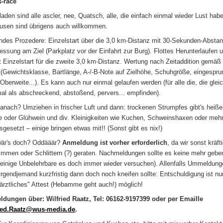
-race
laden sind alle ascler, nee, Quatsch, alle, die einfach einmal wieder Lust habe
usen sind übrigens auch willkommen.
ndes Prozedere: Einzelstart über die 3,0 km-Distanz mit 30-Sekunden-Absta
essung am Ziel (Parkplatz vor der Einfahrt zur Burg). Flottes Herunterlaufen 
t Einzelstart für die zweite 3,0 km-Distanz. Wertung nach Zeitaddition gemä
(Gewichtsklasse, Bartlänge, A-/-B-Note auf Zielhöhe, Schuhgröße, eingespru
 Oberweite...). Es kann auch nur einmal gelaufen werden (für alle die, die glei
al als abschreckend, abstoßend, pervers... empfinden).
anach? Umziehen in frischer Luft und dann: trockenen Strumpfes gibt's heiß
e oder Glühwein und div. Kleinigkeiten wie Kuchen, Schweinshaxen oder mehr
sgesetzt – einige bringen etwas mit!! (Sonst gibt es nix!)
är's doch? Oddääär?
Anmeldung ist vorher erforderlich
, da wir sonst kräft
mmen oder Schlittern (?) geraten. Nachmeldungen sollte es keine mehr gebe
einige Unbelehrbare es doch immer wieder versuchen). Allenfalls Ummeldung
 irgendjemand kurzfristig dann doch noch kneifen sollte: Entschuldigung ist nu
ärztliches" Attest (Hebamme geht auch!) möglich!
dungen über: Wilfried Raatz, Tel: 06162-9197399 oder per Emaille
ried.Raatz@wus-media.de
.