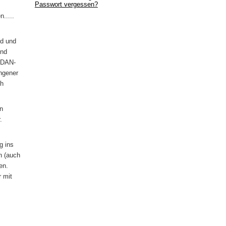
Passwort vergessen?
n.....
nd und
und
ß DAN-
ngener
ch
en
.
ig ins
n (auch
en.
r mit