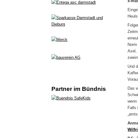
x-mas
Einge
Heuls
Folge
Zeitm
erneu
Norm 
Axel,
zweim
Und d
Kaffe
Vorau
Partner im Bündnis
Das w
Schwi
wenn 
Falls
„amts
Anmel
Wilf