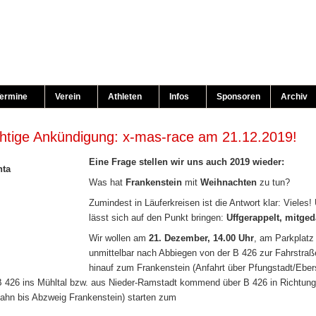
ermine
Verein
Athleten
Infos
Sponsoren
Archiv
htige Ankündigung: x-mas-race am 21.12.2019!
Eine Frage stellen wir uns auch 2019 wieder:
Was hat
Frankenstein
mit
Weihnachten
zu tun?
Zumindest in Läuferkreisen ist die Antwort klar: Vieles!
lässt sich auf den Punkt bringen:
Uffgerappelt, mitged
Wir wollen am
21. Dezember, 14.00 Uhr
, am Parkplatz
unmittelbar nach Abbiegen von der B 426 zur Fahrstraß
hinauf zum Frankenstein (Anfahrt über Pfungstadt/Eber
B 426 ins Mühltal bzw. aus Nieder-Ramstadt kommend über B 426 in Richtun
ahn bis Abzweig Frankenstein) starten zum