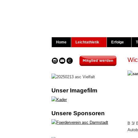
Home
Leichtathletik
Erfolge
T
Wic
Unser Imagefilm
Unsere Sponsoren
B 3/ 
Autob