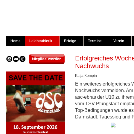
Home
Leichtathletik
Erfolge
Termine
Verein
Erfolgreiches Woch
Nachwuchs
Katja Kempin
Ein weiteres erfolgreiches 
Nachwuchs vermelden. Am 
asc-ebras der U10 zu ihrem
vom TSV Pfungstadt empfan
Top-Bedingungen wurde es e
Darmstadt: Tagessieg und P