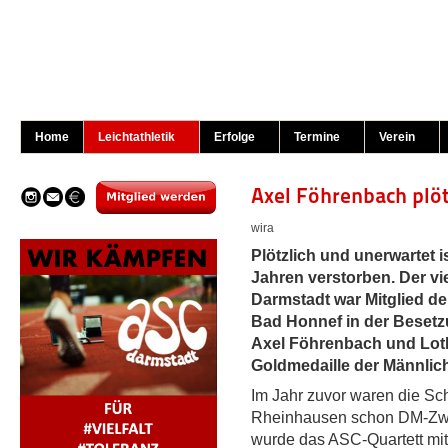
Home
Leichtathletik
Erfolge
Termine
Verein
Axel Föhrenbach plöt
wira
Plötzlich und unerwartet 
Jahren verstorben. Der vi
Darmstadt war Mitglied der
Bad Honnef in der Besetzu
Axel Föhrenbach und Lotha
Goldmedaille der Männlic
Im Jahr zuvor waren die Sch
Rheinhausen schon DM-Zwei
wurde das ASC-Quartett mit 