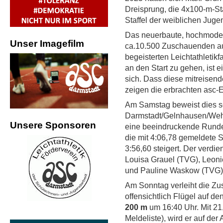
Dreisprung, die 4x100-m-St
Staffel der weiblichen Jugen
Das neuerbaute, hochmodern
Unser Imagefilm
ca.10.500 Zuschauenden aus
begeisterten Leichtathletikf
an den Start zu gehen, ist e
sich. Dass diese mitreisen
zeigen die erbrachten asc-
Am Samstag beweist dies sc
Darmstadt/Gelnhausen/Wehrh
Unsere Sponsoren
eine beeindruckende Runde h
die mit 4:06,78 gemeldete 
3:56,60 steigert. Der verdi
Louisa Grauel (TVG), Leoni
und Pauline Waskow (TVG)
Am Sonntag verleiht die Z
offensichtlich Flügel auf de
200 m
um 16:40 Uhr. Mit 21
Meldeliste), wird er auf de