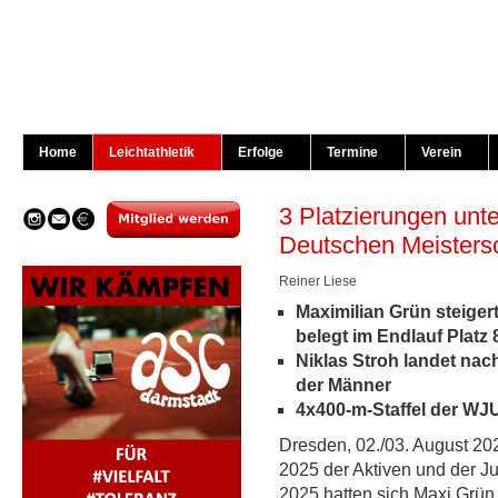
Home
Leichtathletik
Erfolge
Termine
Verein
3 Platzierungen unt
Deutschen Meisters
Reiner Liese
Maximilian Grün steiger
belegt im Endlauf Platz 
Niklas Stroh landet nac
der Männer
4x400-m-Staffel der WJU
Dresden, 02./03. August 20
2025 der Aktiven und der J
2025 hatten sich Maxi Grün 