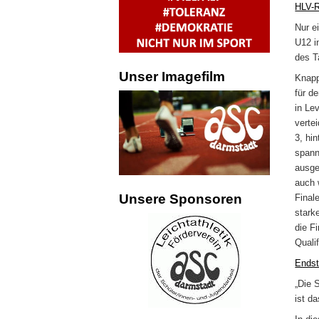
HLV-R
Nur e
U12 i
des T
Unser Imagefilm
Knapp
für d
in Le
verte
3, hi
spann
ausge
auch 
Unsere Sponsoren
Final
stark
die F
Quali
Endst
„Die 
ist d