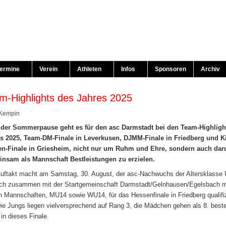
ermine
Verein
Athleten
Infos
Sponsoren
Archiv
m-Highlights des Jahres 2025
 Kempin
der Sommerpause geht es für den asc Darmstadt bei den Team-Highligh
s 2025, Team-DM-Finale in Leverkusen, DJMM-Finale in Friedberg und Ki
n-Finale in Griesheim, nicht nur um Ruhm und Ehre, sondern auch da
nsam als Mannschaft Bestleistungen zu erzielen.
uftakt macht am Samstag, 30. August, der asc-Nachwuchs der Altersklasse 
ich zusammen mit der Startgemeinschaft Darmstadt/Gelnhausen/Egelsbach m
n Mannschaften, MU14 sowie WU14, für das Hessenfinale in Friedberg qualifiz
Die Jungs liegen vielversprechend auf Rang 3, die Mädchen gehen als 8. best
in dieses Finale.