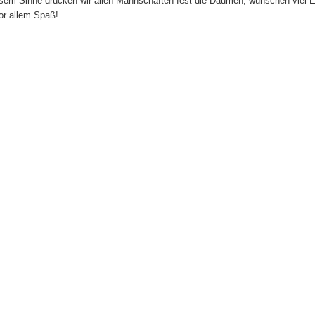
esem Sinne drücken wir allen Mannschaften fest die Daumen, wünschen viel E
or allem Spaß!