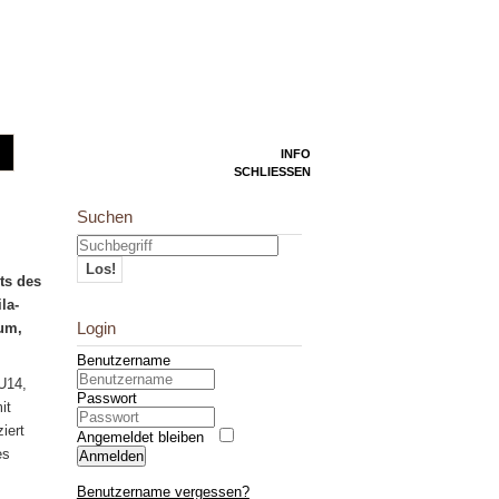
INFO
SCHLIESSEN
Suchen
Los!
ts des
la-
Login
rum,
Benutzername
U14,
Passwort
it
iert
Angemeldet bleiben
es
Anmelden
Benutzername vergessen?