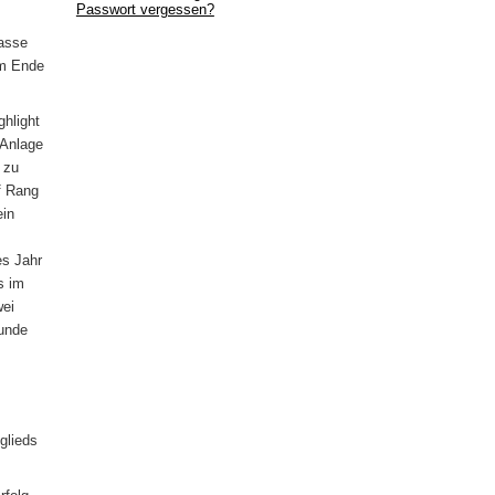
Passwort vergessen?
lasse
am Ende
hlight
-Anlage
 zu
f Rang
ein
es Jahr
s im
wei
runde
glieds