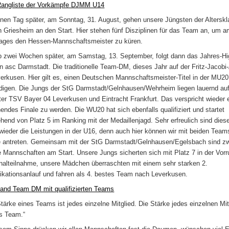
angliste der Vorkämpfe DJMM U14
inen Tag später, am Sonntag, 31. August, gehen unsere Jüngsten der Altersk
n Griesheim an den Start. Hier stehen fünf Disziplinen für das Team an, um 
ages den Hessen-Mannschaftsmeister zu küren.
 zwei Wochen später, am Samstag, 13. September, folgt dann das Jahres-Hig
en asc Darmstadt. Die traditionelle Team-DM, dieses Jahr auf der Fritz-Jacobi
verkusen. Hier gilt es, einen Deutschen Mannschaftsmeister-Titel in der MU20
idigen. Die Jungs der StG Darmstadt/Gelnhausen/Wehrheim liegen lauernd au
nter TSV Bayer 04 Leverkusen und Eintracht Frankfurt. Das verspricht wieder 
endes Finale zu werden. Die WU20 hat sich ebenfalls qualifiziert und startet
hend von Platz 5 im Ranking mit der Medaillenjagd. Sehr erfreulich sind dies
wieder die Leistungen in der U16, denn auch hier können wir mit beiden Team
e antreten. Gemeinsam mit der StG Darmstadt/Gelnhausen/Egelsbach sind z
e Mannschaften am Start. Unsere Jungs sicherten sich mit Platz 7 in der Vor
inalteilnahme, unsere Mädchen überraschten mit einem sehr starken 2.
fikationsanlauf und fahren als 4. bestes Team nach Leverkusen.
and Team DM mit qualifizierten Teams
Stärke eines Teams ist jedes einzelne Mitglied. Die Stärke jedes einzelnen Mit
as Team.“