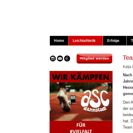
Home
Leichtathletik
Erfolge
T
Tea
Katja
Nach 
Jahre
Hesse
gemei
Den A
der s
beide
hat. 
Team 