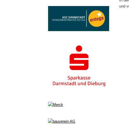
In di
und v