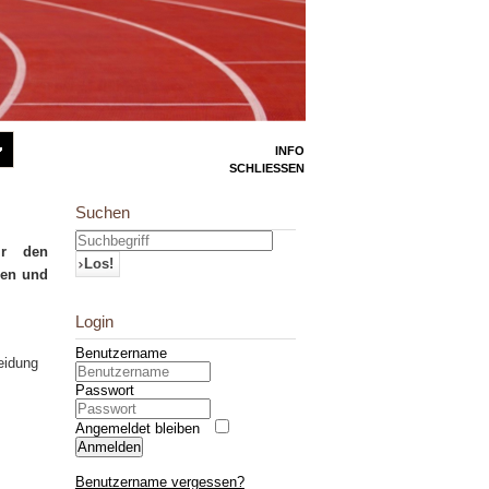
INFO
SCHLIESSEN
Suchen
ir den
Los!
hen und
Login
Benutzername
leidung
Passwort
Angemeldet bleiben
Anmelden
Benutzername vergessen?