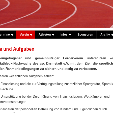
ermine
Verein
Athleten
Infos
Sponsoren
Archiv
le und Aufgaben
eingetragener und gemeinnütziger Förderverein unterstützen w
tathletik-Nachwuchs des asc Darmstadt e.V. mit dem Ziel, die sportlic
len Rahmenbedingungen zu sichern und stetig zu verbessern.
seren wesentlichen Aufgaben zählen:
 Finanzierung und die zur Verfügungstellung zusätzlicher Sportgeräte, Sportk
d -schuhe
 Unterstützung bei der Durchführung von Trainingslagern, Wettkämpfen und
rtveranstaltungen
ensivieren der personellen Betreuung von Kindern und Jugendlichen durch