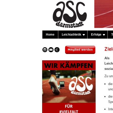
Home
Leichtathletik
Erfolge
T
Zie
Als 
Leich
sozia
Zu un
die
un
die
Spo
Int